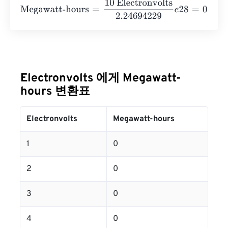
Megawatt-hours
=
10 Electronvolts
2.24694229
e
28
=
0
Me
Electronvolts 에게 Megawatt-
hours 변환표
Electronvolts
Megawatt-hours
1
0
2
0
3
0
4
0