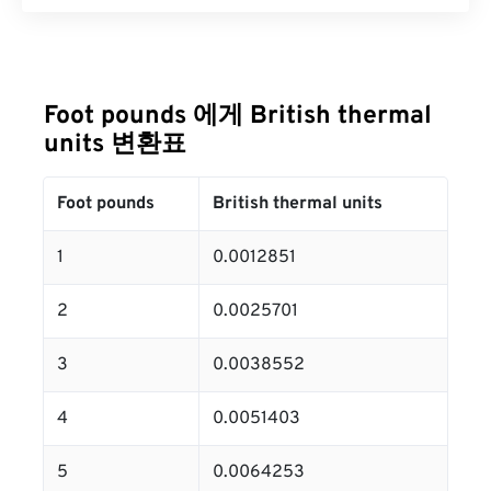
Foot pounds 에게 British thermal
units 변환표
Foot pounds
British thermal units
1
0.0012851
2
0.0025701
3
0.0038552
4
0.0051403
5
0.0064253