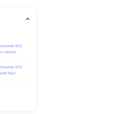
ot pounds 에게
m-calories
ot pounds 에게
owatt-hour