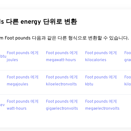
nds 다른 energy 단위로 변환
t.com Foot pounds 다음과 같은 다른 형식으로 변환할 수 있습니다.
Foot pounds 에게
Foot pounds 에게
Foot pounds 에게
Fo
btu
joules
megawatt-hours
kilocalories
gra
Foot pounds 에게
Foot pounds 에게
Foot pounds 에게
Fo
megajoules
kiloelectronvolts
kbtu
kil
Foot pounds 에게
Foot pounds 에게
Foot pounds 에게
 ev
watt-hours
gigaelectronvolts
megaelectronvolts