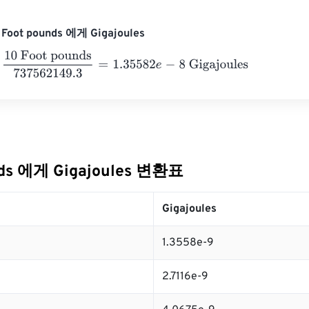
oot pounds 에게 Gigajoules
Foot pounds
737562149.3
=
1.35582
e
-
8
Gigajoules
nds 에게 Gigajoules 변환표
Gigajoules
1.3558e-9
2.7116e-9