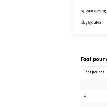
예: 전환하다 10 F
Gigajoules
=
10 
Foot pou
Foot pounds
1
2