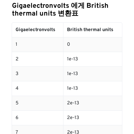
Gigaelectronvolts 에게 British
thermal units 변환표
Gigaelectronvolts
British thermal units
1
0
2
1e-13
3
1e-13
4
1e-13
5
2e-13
6
2e-13
7
2e-13