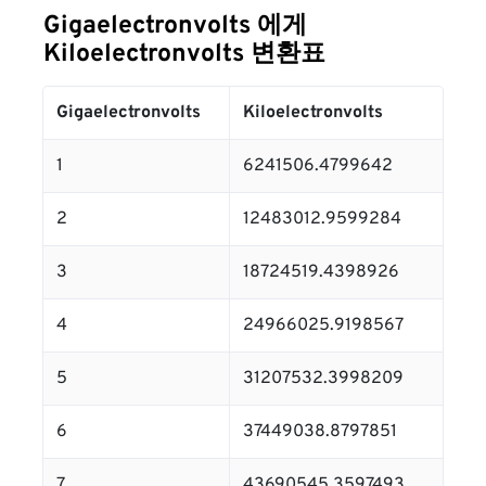
Gigaelectronvolts 에게
Kiloelectronvolts 변환표
Gigaelectronvolts
Kiloelectronvolts
1
6241506.4799642
2
12483012.9599284
3
18724519.4398926
4
24966025.9198567
5
31207532.3998209
6
37449038.8797851
7
43690545.3597493