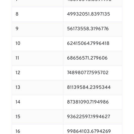
8
49932051.8397135
9
56173558.3196776
10
62415064.7996418
11
68656571.279606
12
74898077.7595702
13
81139584.2395344
14
87381090.7194986
15
93622597.1994627
16
99864103.6794269