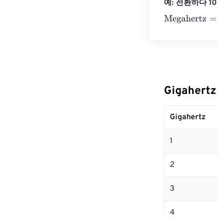
예: 전환하다 10 
Megahertz
=
10 
Gigahert
Gigahertz
1
2
3
4