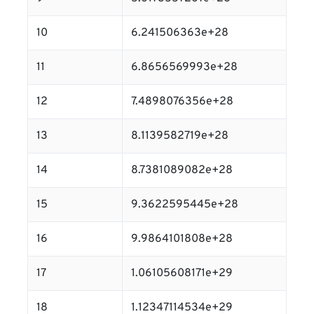
10
6.241506363e+28
11
6.8656569993e+28
12
7.4898076356e+28
13
8.1139582719e+28
14
8.7381089082e+28
15
9.3622595445e+28
16
9.9864101808e+28
17
1.06105608171e+29
18
1.12347114534e+29