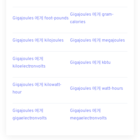
Gigajoules 에게 gram-
Gigajoules 에게 foot-pounds
calories
Gigajoules 에게 kilojoules
Gigajoules 에게 megajoules
Gigajoules 에게
Gigajoules 에게 kbtu
kiloelectronvolts
Gigajoules 에게 kilowatt-
Gigajoules 에게 watt-hours
hour
Gigajoules 에게
Gigajoules 에게
gigaelectronvolts
megaelectronvolts