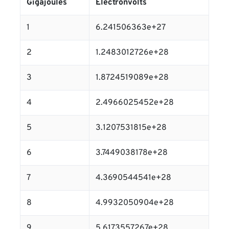
Gigajoules
Electronvolts
1
6.241506363e+27
2
1.2483012726e+28
3
1.8724519089e+28
4
2.4966025452e+28
5
3.1207531815e+28
6
3.7449038178e+28
7
4.3690544541e+28
8
4.9932050904e+28
9
5.6173557267e+28