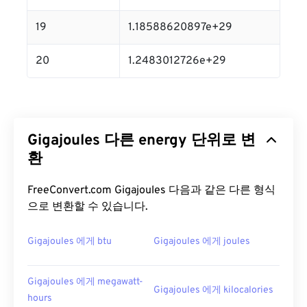
19
1.18588620897e+29
20
1.2483012726e+29
Gigajoules 다른 energy 단위로 변
환
FreeConvert.com Gigajoules 다음과 같은 다른 형식
으로 변환할 수 있습니다.
Gigajoules 에게 btu
Gigajoules 에게 joules
Gigajoules 에게 megawatt-
Gigajoules 에게 kilocalories
hours