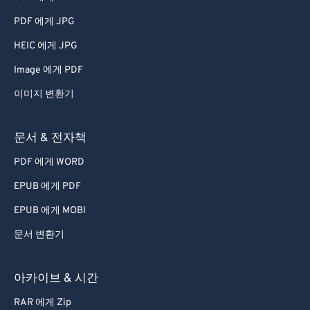
PDF 에게 JPG
HEIC 에게 JPG
Image 에게 PDF
이미지 변환기
문서 & 전자책
PDF 에게 WORD
EPUB 에게 PDF
EPUB 에게 MOBI
문서 변환기
아카이브 & 시간
RAR 에게 Zip