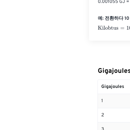
0.001055 GJ
예: 전환하다 10 G
Kilobtus
=
10 Gi
Gigajoul
Gigajoules
1
2
3