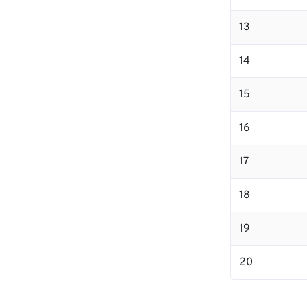
13
14
15
16
17
18
19
20