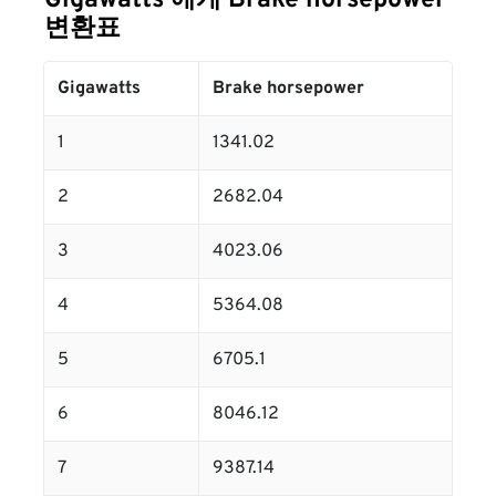
Gigawatts 에게 Brake horsepower
변환표
Gigawatts
Brake horsepower
1
1341.02
2
2682.04
3
4023.06
4
5364.08
5
6705.1
6
8046.12
7
9387.14