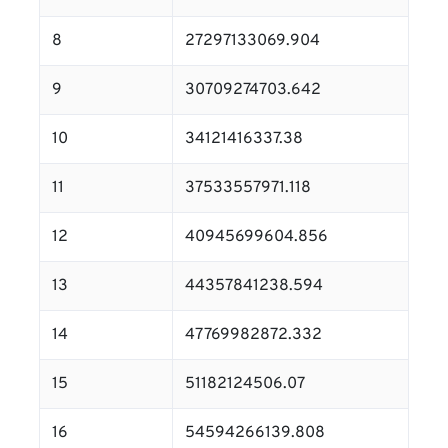
8
27297133069.904
9
30709274703.642
10
34121416337.38
11
37533557971.118
12
40945699604.856
13
44357841238.594
14
47769982872.332
15
51182124506.07
16
54594266139.808