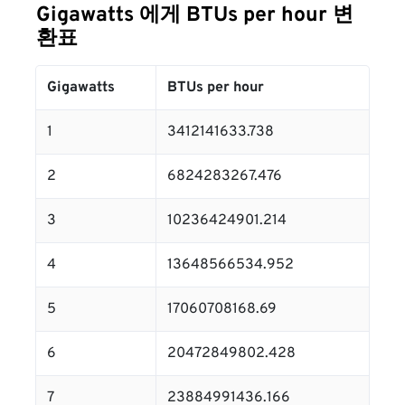
Gigawatts 에게 BTUs per hour 변
환표
Gigawatts
BTUs per hour
1
3412141633.738
2
6824283267.476
3
10236424901.214
4
13648566534.952
5
17060708168.69
6
20472849802.428
7
23884991436.166