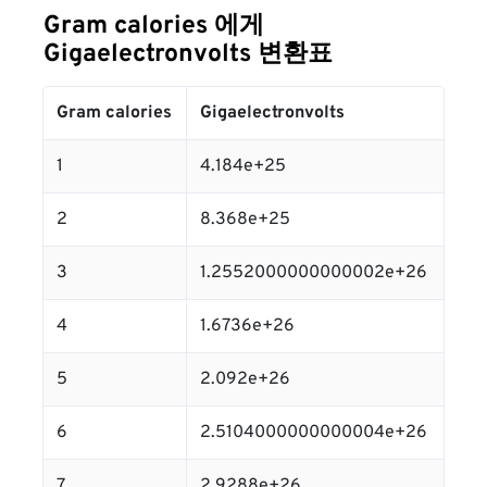
Gram calories 에게
Gigaelectronvolts 변환표
Gram calories
Gigaelectronvolts
1
4.184e+25
2
8.368e+25
3
1.2552000000000002e+26
4
1.6736e+26
5
2.092e+26
6
2.5104000000000004e+26
7
2.9288e+26