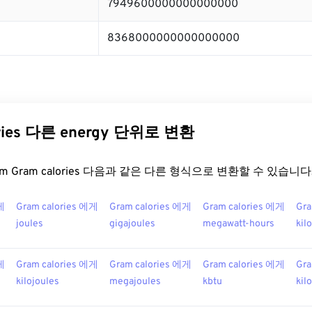
7949600000000000000
8368000000000000000
ories 다른 energy 단위로 변환
.com Gram calories 다음과 같은 다른 형식으로 변환할 수 있습니다
게
Gram calories 에게
Gram calories 에게
Gram calories 에게
Gra
joules
gigajoules
megawatt-hours
kil
게
Gram calories 에게
Gram calories 에게
Gram calories 에게
Gra
kilojoules
megajoules
kbtu
kil