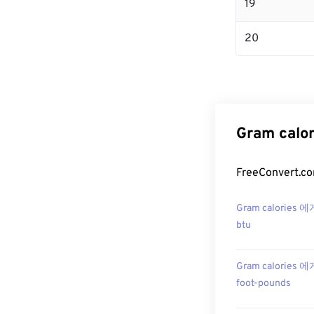
19
20
Gram cal
FreeConvert
Gram calories 에
btu
Gram calories 에
foot-pounds