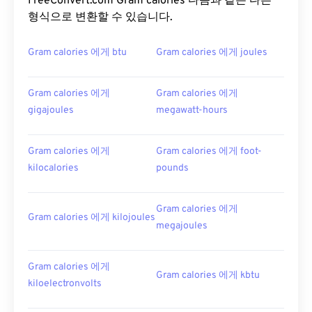
FreeConvert.com Gram calories 다음과 같은 다른
형식으로 변환할 수 있습니다.
Gram calories 에게 btu
Gram calories 에게 joules
Gram calories 에게
Gram calories 에게
gigajoules
megawatt-hours
Gram calories 에게
Gram calories 에게 foot-
kilocalories
pounds
Gram calories 에게
Gram calories 에게 kilojoules
megajoules
Gram calories 에게
Gram calories 에게 kbtu
kiloelectronvolts