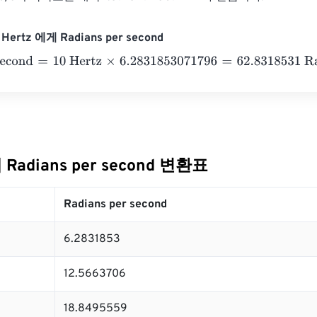
ertz 에게 Radians per second
cond
=
10 Hertz
×
6.2831853071796
=
62.8318531
Radians per s
 Radians per second 변환표
Radians per second
6.2831853
12.5663706
18.8495559