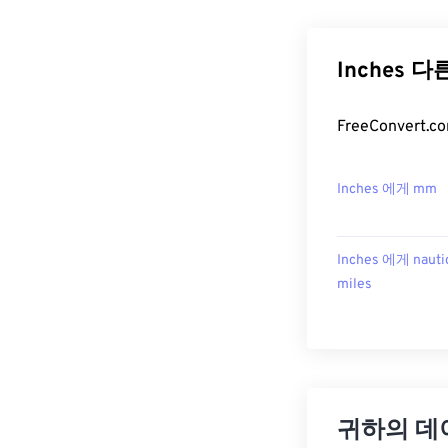
Inches 다
FreeConver
Inches 에게 mm
Inches 에게 nauti
miles
귀하의 데