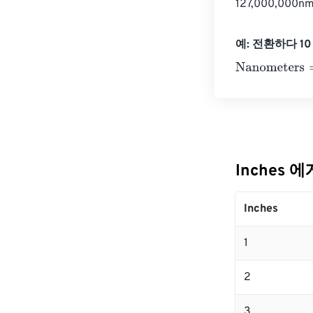
127,000,00
예: 전환하다 10 
Nanometers
=
1
Inches 
Inches
1
2
3