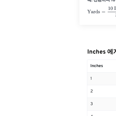
예: 전환하다 10 
Yards
=
10 Inche
Inches 
Inches
1
2
3