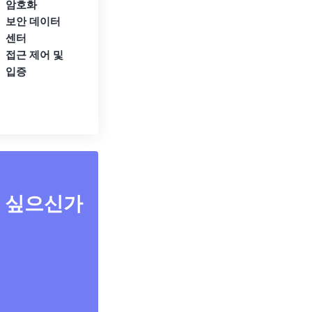
암호화
보안 데이터
센터
접근 제어 및
입증
고 싶으신가