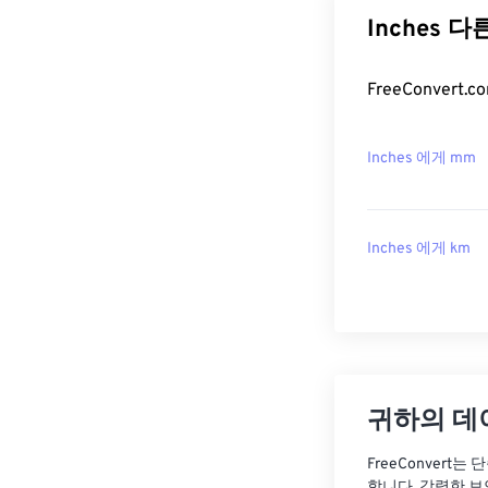
Inches 다
FreeConver
Inches 에게 mm
Inches 에게 km
귀하의 데
FreeConvert
합니다. 강력한 보