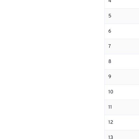
4
5
6
7
8
9
10
11
12
13