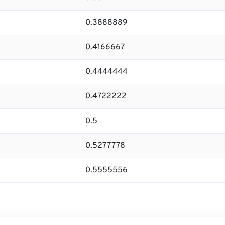
0.3888889
0.4166667
0.4444444
0.4722222
0.5
0.5277778
0.5555556