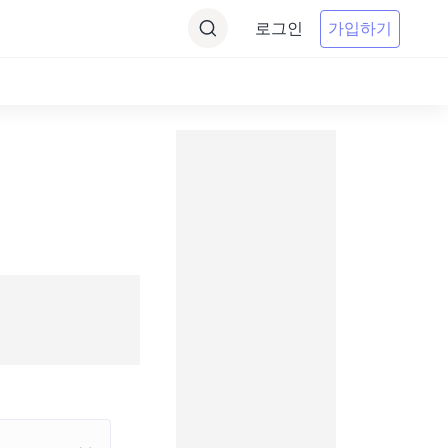
로그인
가입하기