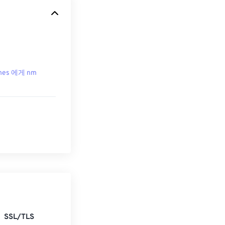
ches 에게 nm
SSL/TLS