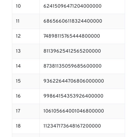
10
62415096471204000000
11
68656606118324400000
12
74898115765444800000
13
81139625412565200000
14
87381135059685600000
15
93622644706806000000
16
99864154353926400000
17
106105664001046800000
18
112347173648167200000