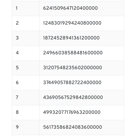
1
6241509647120400000
2
12483019294240800000
3
18724528941361200000
4
24966038588481600000
5
31207548235602000000
6
37449057882722400000
7
43690567529842800000
8
49932077176963200000
9
56173586824083600000