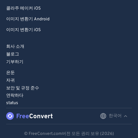
콜라주 메이커 iOS
이미지 변환기 Android
이미지 변환기 iOS
회사 소개
블로그
기부하기
은둔
자귀
보안 및 규정 준수
연락하다
status
한국어
English
Deutsch
© FreeConvert.com버전 모든 권리 보유 (2026)