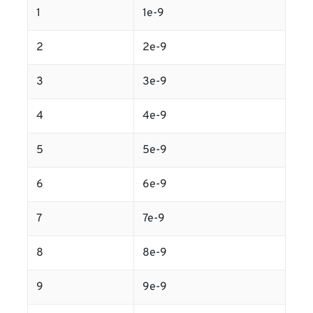
1
1e-9
2
2e-9
3
3e-9
4
4e-9
5
5e-9
6
6e-9
7
7e-9
8
8e-9
9
9e-9