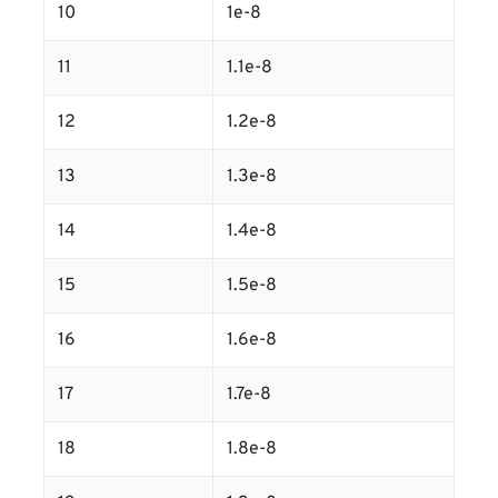
10
1e-8
11
1.1e-8
12
1.2e-8
13
1.3e-8
14
1.4e-8
15
1.5e-8
16
1.6e-8
17
1.7e-8
18
1.8e-8