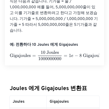
식은 다음과 같습니다. 기가줄 = 줄 / 
1,000,000,000 예를 들어, 5,000,000,000줄이 있
고 이를 기가줄로 변환하려고 한다고 가정해 보겠습
니다. 기가줄 = 5,000,000,000 / 1,000,000,000 기
가줄 = 5 따라서 5,000,000,000줄은 5기가줄과 같
습니다.
예: 전환하다 10 Joules 에게 Gigajoules
Gigajoules
=
10 Joules
1000000000
=
1
e
-
8
Gigajoules
Joules 에게 Gigajoules 변환표
Joules
Gigajoules