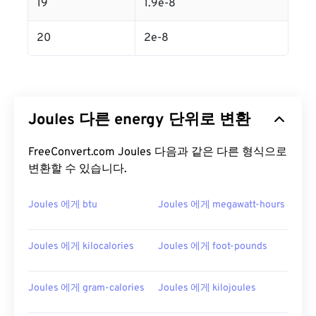
19
1.9e-8
20
2e-8
Joules 다른 energy 단위로 변환
FreeConvert.com Joules 다음과 같은 다른 형식으로
변환할 수 있습니다.
Joules 에게 btu
Joules 에게 megawatt-hours
Joules 에게 kilocalories
Joules 에게 foot-pounds
Joules 에게 gram-calories
Joules 에게 kilojoules