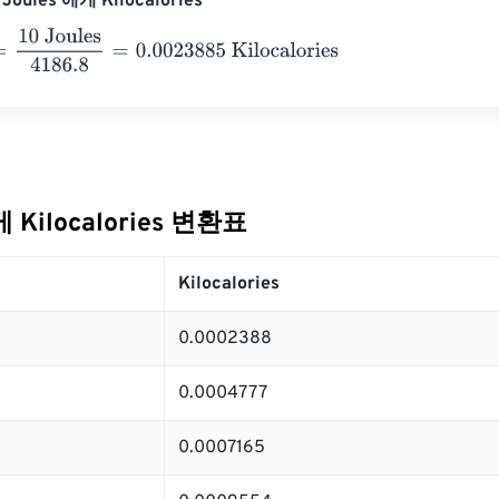
oules 에게 Kilocalories
 Joules
4186.8
=
0.0023885
Kilocalories
게 Kilocalories 변환표
Kilocalories
0.0002388
0.0004777
0.0007165