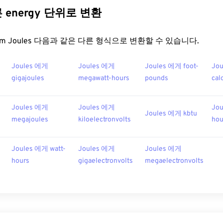
른 energy 단위로 변환
t.com Joules 다음과 같은 다른 형식으로 변환할 수 있습니다.
Joules 에게
Joules 에게
Joules 에게 foot-
Jou
gigajoules
megawatt-hours
pounds
cal
Joules 에게
Joules 에게
Jou
Joules 에게 kbtu
megajoules
kiloelectronvolts
hou
Joules 에게 watt-
Joules 에게
Joules 에게
hours
gigaelectronvolts
megaelectronvolts