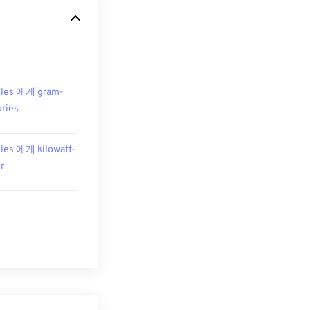
les 에게 gram-
ories
les 에게 kilowatt-
r