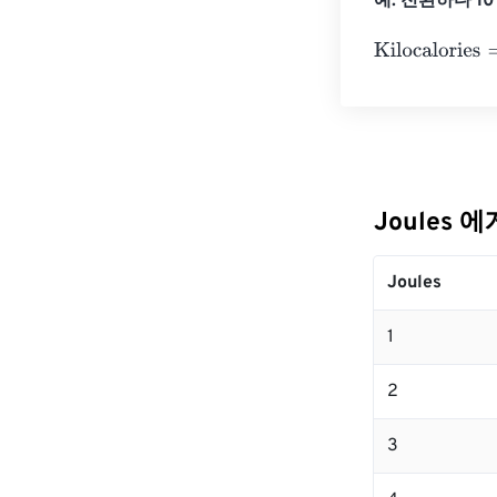
예: 전환하다 10 J
Kilocalories
=
10
Joules 에
Joules
1
2
3