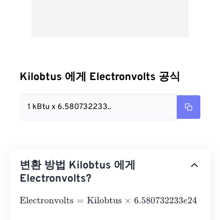
Kilobtus 에게 Electronvolts 공식
1 kBtu x 6.580732233..
변환 방법 Kilobtus 에게
Electronvolts?
Electronvolts
=
Kilobtus
×
6.580732233
e
24