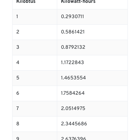
Kilobtus
Kilowatt-hours
1
0.2930711
2
0.5861421
3
0.8792132
4
1.1722843
5
1.4653554
6
1.7584264
7
2.0514975
8
2.3445686
9
2.6376396