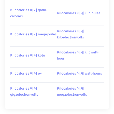
Kilocalories 에게 gram-
Kilocalories 에게 kilojoules
calories
Kilocalories 에게
Kilocalories 에게 megajoules
kiloelectronvolts
Kilocalories 에게 kilowatt-
Kilocalories 에게 kbtu
hour
Kilocalories 에게 ev
Kilocalories 에게 watt-hours
Kilocalories 에게
Kilocalories 에게
gigaelectronvolts
megaelectronvolts