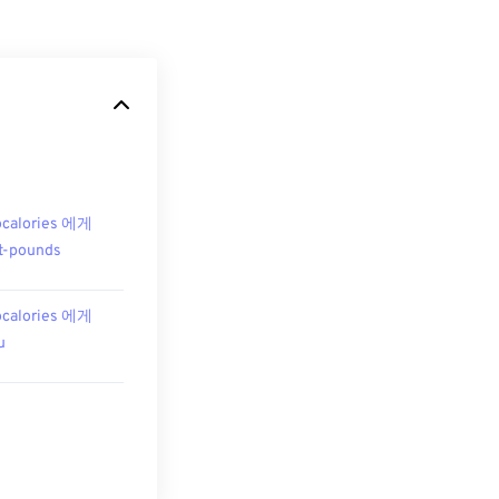
ocalories 에게
t-pounds
ocalories 에게
u