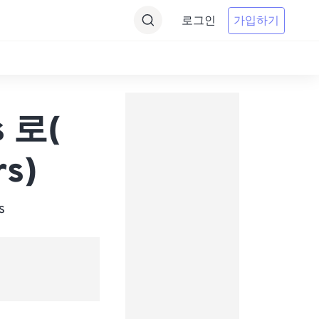
로그인
가입하기
s 로(
rs)
s