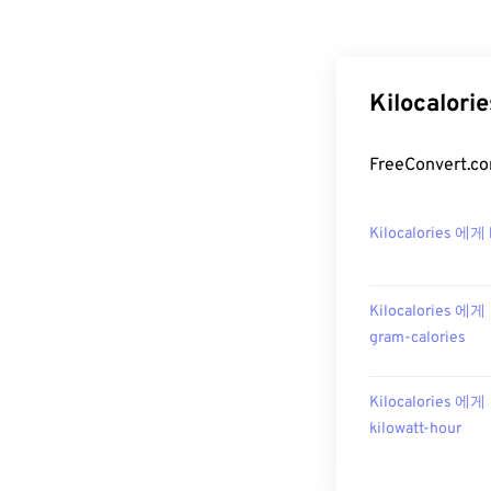
Kilocalo
FreeConvert
Kilocalories 에게 
Kilocalories 에게
gram-calories
Kilocalories 에게
kilowatt-hour