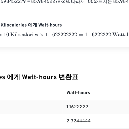
0.8598452279 = 85.98452279kcal. 따라서 100와트시는 85.
ilocalories 에게 Watt-hours
Kilocalories
×
1.1622222222
=
11.6222222
Watt-hours
ries 에게 Watt-hours 변환표
Watt-hours
1.1622222
2.3244444