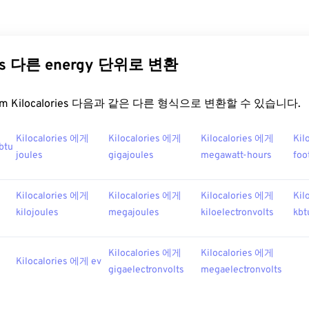
ries 다른 energy 단위로 변환
.com Kilocalories 다음과 같은 다른 형식으로 변환할 수 있습니다.
Kilocalories 에게
Kilocalories 에게
Kilocalories 에게
Kil
btu
joules
gigajoules
megawatt-hours
foo
Kilocalories 에게
Kilocalories 에게
Kilocalories 에게
Kil
kilojoules
megajoules
kiloelectronvolts
kbt
Kilocalories 에게
Kilocalories 에게
Kilocalories 에게 ev
gigaelectronvolts
megaelectronvolts