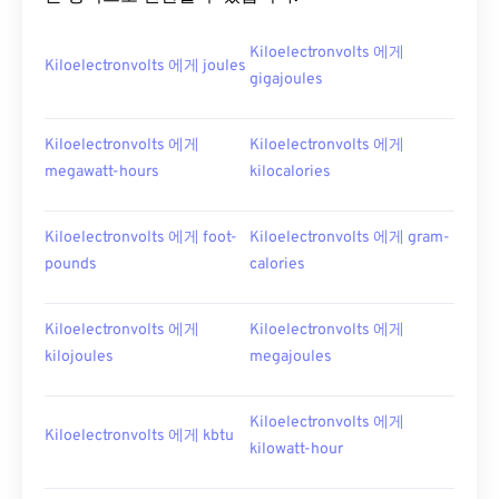
Kiloelectronvolts 에게
Kiloelectronvolts 에게 joules
gigajoules
Kiloelectronvolts 에게
Kiloelectronvolts 에게
megawatt-hours
kilocalories
Kiloelectronvolts 에게 foot-
Kiloelectronvolts 에게 gram-
pounds
calories
Kiloelectronvolts 에게
Kiloelectronvolts 에게
kilojoules
megajoules
Kiloelectronvolts 에게
Kiloelectronvolts 에게 kbtu
kilowatt-hour