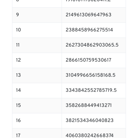
8
1910767173020411.2
9
2149613069647963
10
2388458966275514
11
2627304862903065.5
12
2866150759530617
13
3104996656158168.5
14
3343842552785719.5
15
3582688449413271
16
3821534346040823
17
4060380242668374