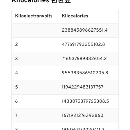
Kilocalories 변환표
Kiloelectronvolts
Kilocalories
1
238845896627551.4
2
477691793255102.8
3
716537689882654.2
4
955383586510205.8
5
1194229483137757
6
1433075379765308.5
7
1671921276392860