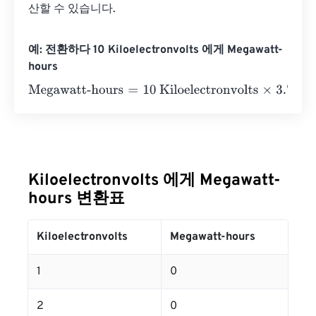
산할 수 있습니다.
예: 전환하다 10 Kiloelectronvolts 에게 Megawatt-
hours
Megawatt-hours
=
10 Kiloelectronvolts
×
3.73248478285
Kiloelectronvolts 에게 Megawatt-
hours 변환표
Kiloelectronvolts
Megawatt-hours
1
0
2
0