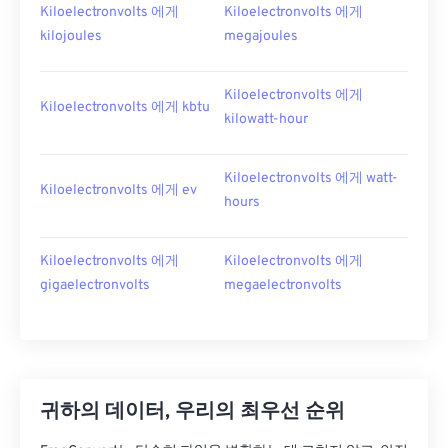
Kiloelectronvolts 에게
Kiloelectronvolts 에게
kilojoules
megajoules
Kiloelectronvolts 에게
Kiloelectronvolts 에게 kbtu
kilowatt-hour
Kiloelectronvolts 에게 watt-
Kiloelectronvolts 에게 ev
hours
Kiloelectronvolts 에게
Kiloelectronvolts 에게
gigaelectronvolts
megaelectronvolts
귀하의 데이터, 우리의 최우선 순위