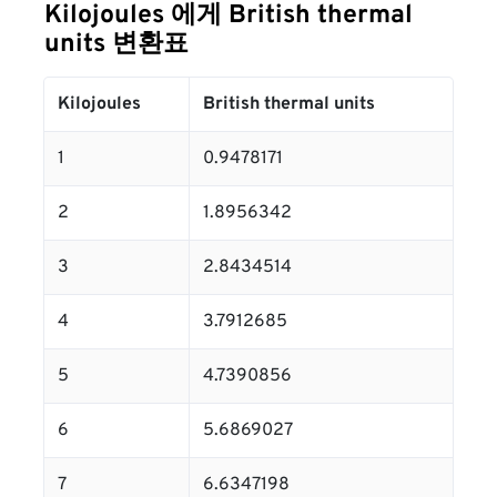
Kilojoules 에게 British thermal
units 변환표
Kilojoules
British thermal units
1
0.9478171
2
1.8956342
3
2.8434514
4
3.7912685
5
4.7390856
6
5.6869027
7
6.6347198