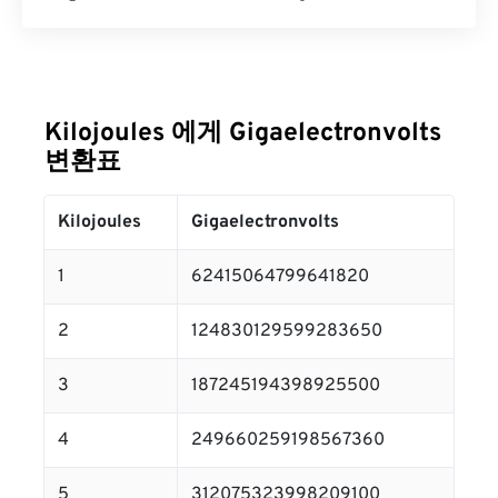
Kilojoules 에게 Gigaelectronvolts
변환표
Kilojoules
Gigaelectronvolts
1
62415064799641820
2
124830129599283650
3
187245194398925500
4
249660259198567360
5
312075323998209100