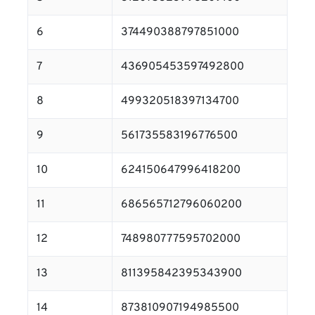
6
374490388797851000
7
436905453597492800
8
499320518397134700
9
561735583196776500
10
624150647996418200
11
686565712796060200
12
748980777595702000
13
811395842395343900
14
873810907194985500