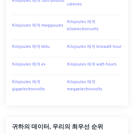
Kilojoules 에게 foot-pounds
calories
Kilojoules 에게
Kilojoules 에게 megajoules
kiloelectronvolts
Kilojoules 에게 kbtu
Kilojoules 에게 kilowatt-hour
Kilojoules 에게 ev
Kilojoules 에게 watt-hours
Kilojoules 에게
Kilojoules 에게
gigaelectronvolts
megaelectronvolts
귀하의 데이터, 우리의 최우선 순위