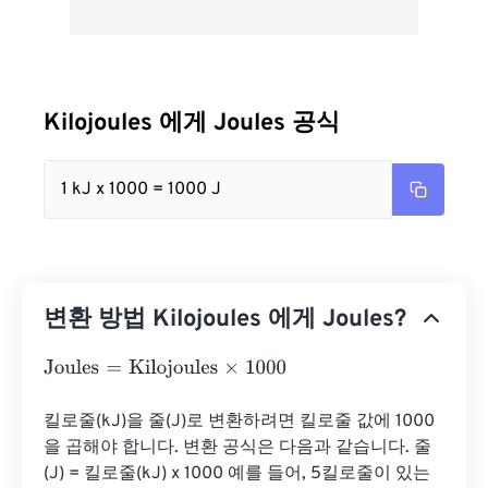
Kilojoules 에게 Joules 공식
1 kJ x 1000 = 1000 J
변환 방법 Kilojoules 에게 Joules?
Joules
=
Kilojoules
×
1000
킬로줄(kJ)을 줄(J)로 변환하려면 킬로줄 값에 1000
을 곱해야 합니다. 변환 공식은 다음과 같습니다. 줄
(J) = 킬로줄(kJ) x 1000 예를 들어, 5킬로줄이 있는 