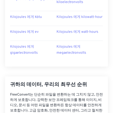
kiloelectronvolts
Kilojoules 에게 kbtu
Kilojoules 에게 kilowatt-hour
Kilojoules 에게 ev
Kilojoules 에게 watt-hours
Kilojoules 에게
Kilojoules 에게
gigaelectronvolts
megaelectronvolts
귀하의 데이터, 우리의 최우선 순위
FreeConvert는 단순히 파일을 변환하는 데 그치지 않고, 안전
하게 보호합니다. 강력한 보안 프레임워크를 통해 이미지, 비
디오, 문서 등 어떤 파일을 변환하든 항상 데이터를 안전하게
보호합니다. 고급 암호화, 안전한 데이터 센터, 그리고 철저한