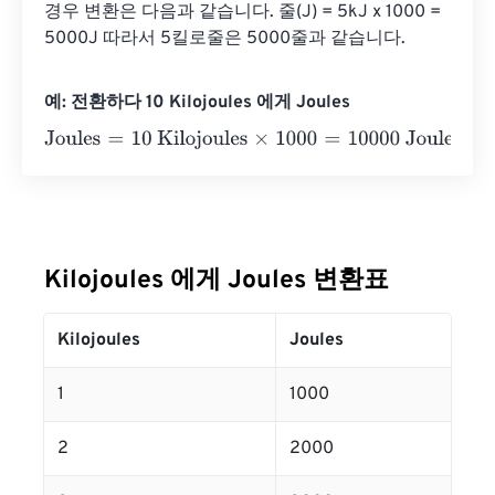
경우 변환은 다음과 같습니다. 줄(J) = 5kJ x 1000 = 
5000J 따라서 5킬로줄은 5000줄과 같습니다.
예: 전환하다 10 Kilojoules 에게 Joules
Joules
=
10 Kilojoules
×
1000
=
10000
Joules
Kilojoules 에게 Joules 변환표
Kilojoules
Joules
1
1000
2
2000