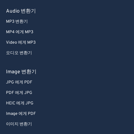
Audio 변환기
MP3 변환기
MP4 에게 MP3
Video 에게 MP3
오디오 변환기
Image 변환기
JPG 에게 PDF
PDF 에게 JPG
HEIC 에게 JPG
Image 에게 PDF
이미지 변환기