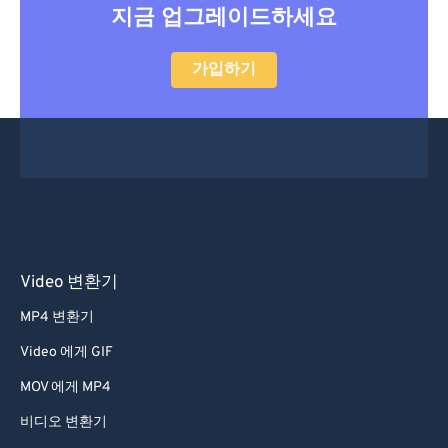
지금 업그레이드하세요
가입하기
Video 변환기
MP4 변환기
Video 에게 GIF
MOV 에게 MP4
비디오 변환기