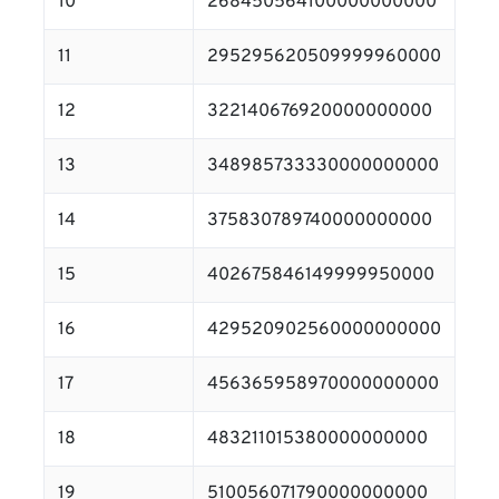
10
268450564100000000000
11
295295620509999960000
12
322140676920000000000
13
348985733330000000000
14
375830789740000000000
15
402675846149999950000
16
429520902560000000000
17
456365958970000000000
18
483211015380000000000
19
510056071790000000000