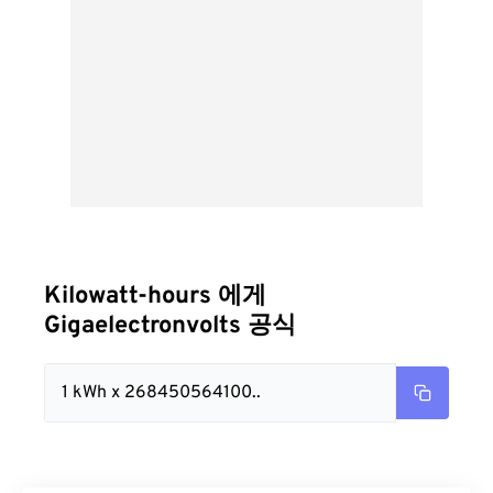
Kilowatt-hours 에게
Gigaelectronvolts 공식
1 kWh x 268450564100..