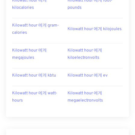
Kilowatt hour 에게
Kilowatt hour 에게 foot-
kilocalories
pounds
Kilowatt hour 에게 gram-
Kilowatt hour 에게 kilojoules
calories
Kilowatt hour 에게
Kilowatt hour 에게
megajoules
kiloelectronvolts
Kilowatt hour 에게 kbtu
Kilowatt hour 에게 ev
Kilowatt hour 에게 watt-
Kilowatt hour 에게
hours
megaelectronvolts