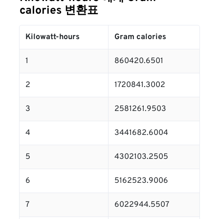
calories 변환표
Kilowatt-hours
Gram calories
1
860420.6501
2
1720841.3002
3
2581261.9503
4
3441682.6004
5
4302103.2505
6
5162523.9006
7
6022944.5507