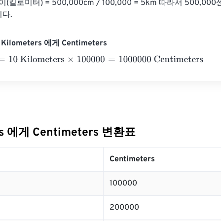
(킬로미터) = 500,000cm / 100,000 = 5km 따라서 500,0
다.
ilometers 에게 Centimeters
0 Kilometers
×
100000
=
1000000
Centimeters
rs 에게 Centimeters 변환표
Centimeters
100000
200000