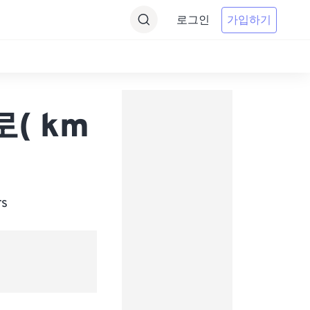
로그인
가입하기
 로( km
s