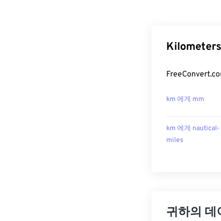
Kilomete
FreeConver
km 에게 mm
km 에게 nautical-
miles
귀하의 데