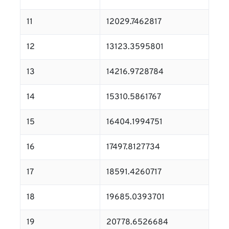
11
12029.7462817
12
13123.3595801
13
14216.9728784
14
15310.5861767
15
16404.1994751
16
17497.8127734
17
18591.4260717
18
19685.0393701
19
20778.6526684