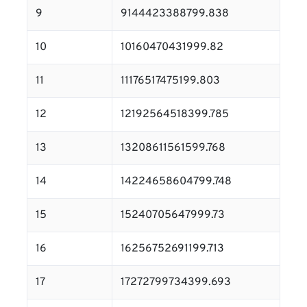
9
9144423388799.838
10
10160470431999.82
11
11176517475199.803
12
12192564518399.785
13
13208611561599.768
14
14224658604799.748
15
15240705647999.73
16
16256752691199.713
17
17272799734399.693