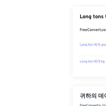
Long ton
FreeConver
Long ton 에게 gr
Long ton 에게 kg
귀하의 데
FreeConvert