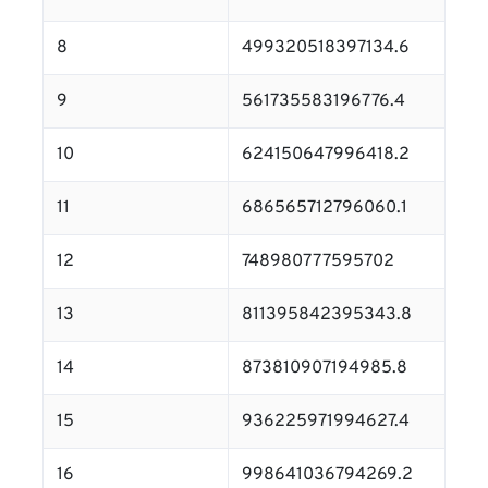
8
499320518397134.6
9
561735583196776.4
10
624150647996418.2
11
686565712796060.1
12
748980777595702
13
811395842395343.8
14
873810907194985.8
15
936225971994627.4
16
998641036794269.2