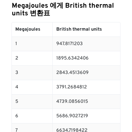
Megajoules 에게 British thermal
units 변환표
Megajoules
British thermal units
1
947.8171203
2
1895.6342406
3
2843.4513609
4
3791.2684812
5
4739.0856015
6
5686.9027219
7
6634.7198422