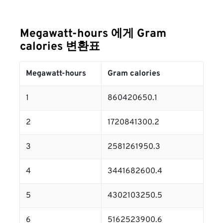
Megawatt-hours 에게 Gram
calories 변환표
Megawatt-hours
Gram calories
1
860420650.1
2
1720841300.2
3
2581261950.3
4
3441682600.4
5
4302103250.5
6
5162523900.6