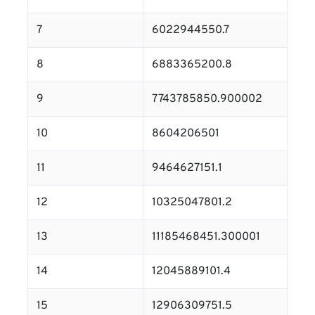
7
6022944550.7
8
6883365200.8
9
7743785850.900002
10
8604206501
11
9464627151.1
12
10325047801.2
13
11185468451.300001
14
12045889101.4
15
12906309751.5