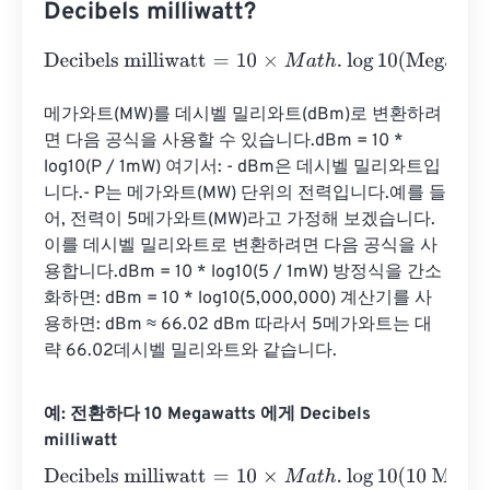
Decibels milliwatt?
Decibels milliwatt
=
10
×
M
a
t
h
.
log
10
(
Megawatts
⋅
1000000
)
메가와트(MW)를 데시벨 밀리와트(dBm)로 변환하려
면 다음 공식을 사용할 수 있습니다.dBm = 10 * 
log10(P / 1mW) 여기서: - dBm은 데시벨 밀리와트입
니다.- P는 메가와트(MW) 단위의 전력입니다.예를 들
어, 전력이 5메가와트(MW)라고 가정해 보겠습니다.
이를 데시벨 밀리와트로 변환하려면 다음 공식을 사
용합니다.dBm = 10 * log10(5 / 1mW) 방정식을 간소
화하면: dBm = 10 * log10(5,000,000) 계산기를 사
용하면: dBm ≈ 66.02 dBm 따라서 5메가와트는 대
략 66.02데시벨 밀리와트와 같습니다.
예: 전환하다 10 Megawatts 에게 Decibels
milliwatt
Decibels milliwatt
=
10
×
M
a
t
h
.
log
10
(
10 Megawatts
⋅
100000