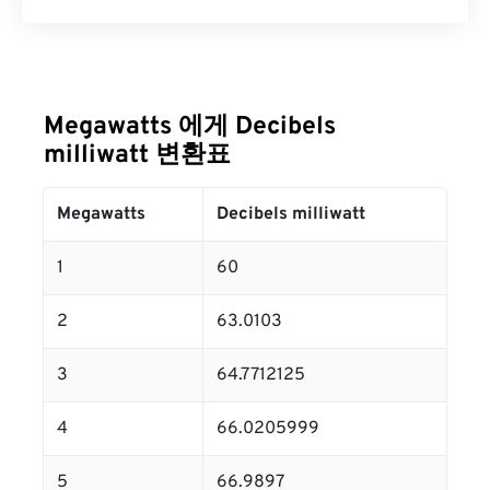
Megawatts 에게 Decibels
milliwatt 변환표
Megawatts
Decibels milliwatt
1
60
2
63.0103
3
64.7712125
4
66.0205999
5
66.9897