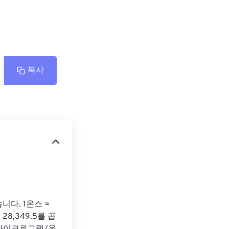
복사
다. 1온스 = 
8,349.5를 곱