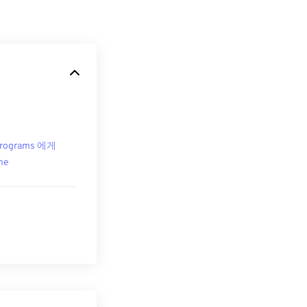
crograms 에게
ne