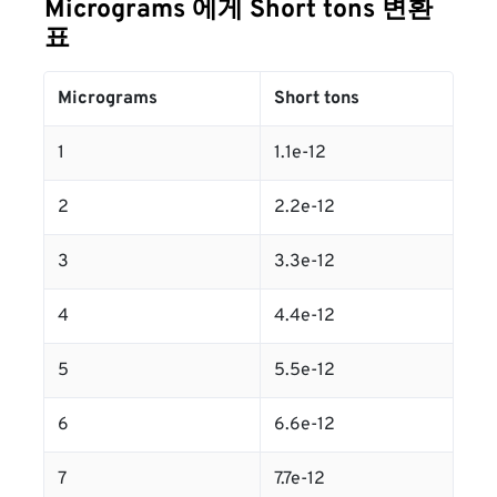
Micrograms 에게 Short tons 변환
표
Micrograms
Short tons
1
1.1e-12
2
2.2e-12
3
3.3e-12
4
4.4e-12
5
5.5e-12
6
6.6e-12
7
7.7e-12