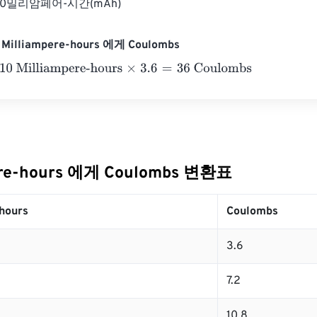
 500밀리암페어-시간(mAh)
illiampere-hours 에게 Coulombs
Milliampere-hours
×
3.6
=
36
Coulombs
ere-hours 에게 Coulombs 변환표
hours
Coulombs
3.6
7.2
10.8