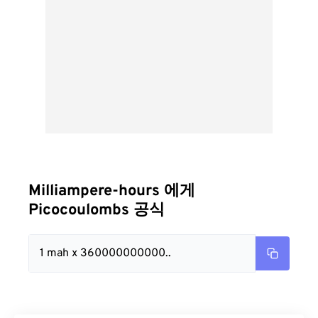
Milliampere-hours 에게
Picocoulombs 공식
1 mah x 360000000000..