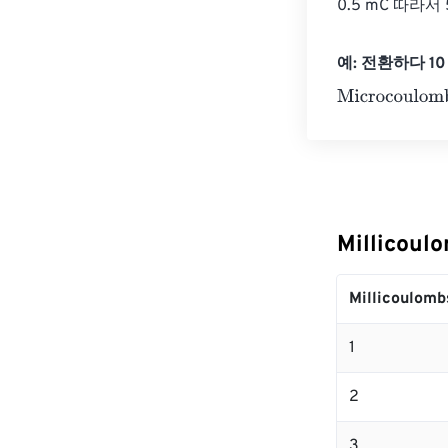
0.5 mC 따라
예: 전환하다 10 M
Microcoulombs
Millicou
Millicoulomb
1
2
3