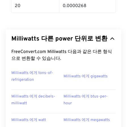
20
0.0000268
Milliwatts 다른 power 단위로 변환
FreeConvert.com Milliwatts 다음과 같은 다른 형식
으로 변환할 수 있습니다.
Milliwatts 에게 tons-of-
Milliwatts 에게 gigawatts
refrigeration
Milliwatts 에게 decibels-
Milliwatts 에게 btus-per-
milliwatt
hour
Milliwatts 에게 watt
Milliwatts 에게 megawatts