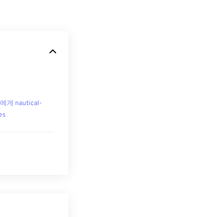
에게 nautical-
es