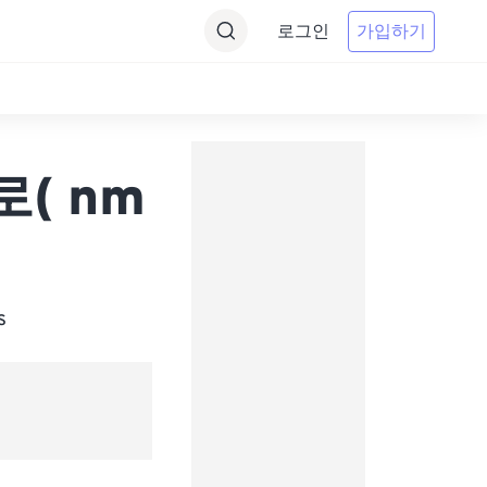
로그인
가입하기
 로( nm
s