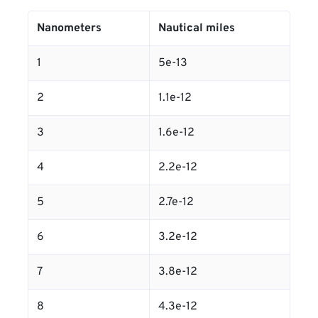
Nanometers
Nautical miles
1
5e-13
2
1.1e-12
3
1.6e-12
4
2.2e-12
5
2.7e-12
6
3.2e-12
7
3.8e-12
8
4.3e-12