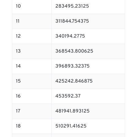
10
283495.23125
11
311844.754375
12
340194.2775
13
368543.800625
14
396893.32375
15
425242.846875
16
453592.37
17
481941.893125
18
510291.41625