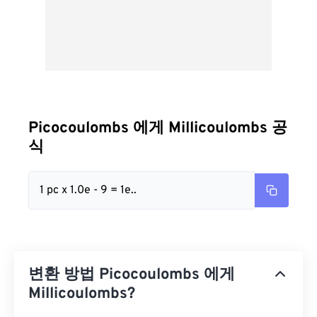
Picocoulombs 에게 Millicoulombs 공
식
1 pc x 1.0e - 9 = 1e..
변환 방법 Picocoulombs 에게
Millicoulombs?