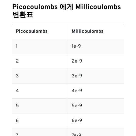
Picocoulombs 에게 Millicoulombs
변환표
Picocoulombs
Millicoulombs
1
1e-9
2
2e-9
3
3e-9
4
4e-9
5
5e-9
6
6e-9
7
7e-9